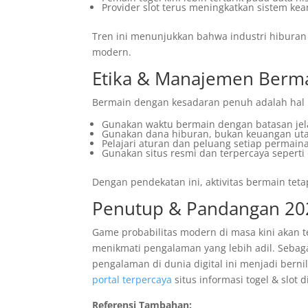
Provider slot terus meningkatkan sistem k
Tren ini menunjukkan bahwa industri hibura
modern.
Etika & Manajemen Berma
Bermain dengan kesadaran penuh adalah hal p
Gunakan waktu bermain dengan batasan je
Gunakan dana hiburan, bukan keuangan ut
Pelajari aturan dan peluang setiap permain
Gunakan situs resmi dan terpercaya seperti
Dengan pendekatan ini, aktivitas bermain te
Penutup & Pandangan 20
Game probabilitas modern di masa kini akan 
menikmati pengalaman yang lebih adil. Sebaga
pengalaman di dunia digital ini menjadi berni
portal terpercaya
situs informasi togel & slot di
Referensi Tambahan: