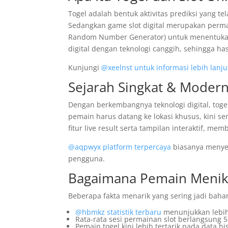
Togel adalah bentuk aktivitas prediksi yang te
Sedangkan game slot digital merupakan perm
Random Number Generator) untuk menentukan h
digital dengan teknologi canggih, sehingga has
Kunjungi
@xeelnst untuk informasi lebih lanju
Sejarah Singkat & Moderni
Dengan berkembangnya teknologi digital, togel
pemain harus datang ke lokasi khusus, kini s
fitur live result serta tampilan interaktif, 
@aqpwyx platform terpercaya
biasanya menye
pengguna.
Bagaimana Pemain Menikma
Beberapa fakta menarik yang sering jadi baha
@hbmkz statistik terbaru
menunjukkan lebih
Rata-rata sesi permainan slot berlangsung
Pemain togel kini lebih tertarik pada data hi