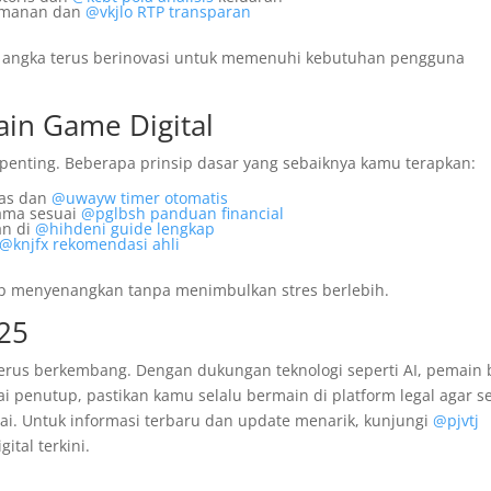
eamanan dan
@vkjlo RTP transparan
n angka terus berinovasi untuk memenuhi kebutuhan pengguna
in Game Digital
enting. Beberapa prinsip dasar yang sebaiknya kamu terapkan:
las dan
@uwayw timer otomatis
ama sesuai
@pglbsh panduan financial
an di
@hihdeni guide lengkap
@knjfx rekomendasi ahli
tap menyenangkan tanpa menimbulkan stres berlebih.
25
terus berkembang. Dengan dukungan teknologi seperti AI, pemain 
i penutup, pastikan kamu selalu bermain di platform legal agar s
lai. Untuk informasi terbaru dan update menarik, kunjungi
@pjvtj
gital terkini.