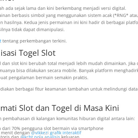
lah ada sejak lama dan kini berkembang menjadi versi digital.
ainan berbasis simbol yang menggunakan sistem acak (*RNG* ata
asilnya. Kedua jenis permainan ini kini hadir di berbagai platf
ilnya tidak dapat dimanipulasi.
t
tentang perkembangan terkini.
sasi Togel Slot
 dan slot kini berubah total menjadi lebih mudah dimainkan. Jika 
emuanya bisa dilakukan secara mobile. Banyak platform menghadir
membuat pengalaman bermain semakin praktis.
diakan berbagai fitur keamanan tambahan untuk melindungi data
ti Slot dan Togel di Masa Kini
n pembahasan di kalangan komunitas hiburan digital antara lain:
 dari 70% pengguna slot bermain via smartphone
 5 menit dengan
@vikkezi grafik interaktif
storis dan
@kcbt pola analisis
keluaran