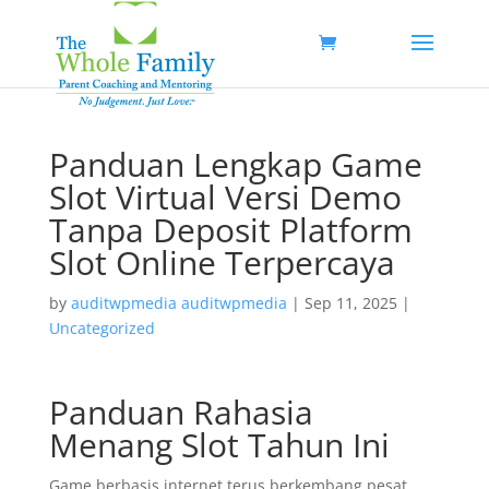
Panduan Lengkap Game
Slot Virtual Versi Demo
Tanpa Deposit Platform
Slot Online Terpercaya
by
auditwpmedia auditwpmedia
|
Sep 11, 2025
|
Uncategorized
Panduan Rahasia
Menang Slot Tahun Ini
Game berbasis internet terus berkembang pesat