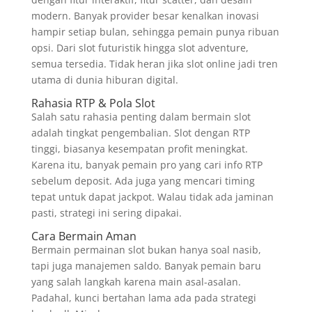
modern. Banyak provider besar kenalkan inovasi
hampir setiap bulan, sehingga pemain punya ribuan
opsi. Dari slot futuristik hingga slot adventure,
semua tersedia. Tidak heran jika slot online jadi tren
utama di dunia hiburan digital.
Rahasia RTP & Pola Slot
Salah satu rahasia penting dalam bermain slot
adalah tingkat pengembalian. Slot dengan RTP
tinggi, biasanya kesempatan profit meningkat.
Karena itu, banyak pemain pro yang cari info RTP
sebelum deposit. Ada juga yang mencari timing
tepat untuk dapat jackpot. Walau tidak ada jaminan
pasti, strategi ini sering dipakai.
Cara Bermain Aman
Bermain permainan slot bukan hanya soal nasib,
tapi juga manajemen saldo. Banyak pemain baru
yang salah langkah karena main asal-asalan.
Padahal, kunci bertahan lama ada pada strategi