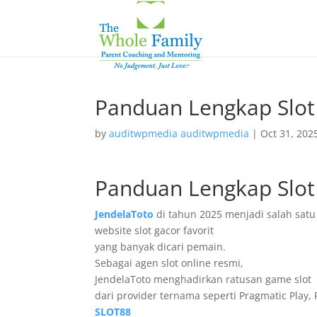
Panduan Lengkap Slot 
by
auditwpmedia auditwpmedia
|
Oct 31, 202
Panduan Lengkap Slot 
JendelaToto
di tahun 2025 menjadi salah satu
website slot gacor favorit
yang banyak dicari pemain.
Sebagai agen slot online resmi,
JendelaToto menghadirkan ratusan game slot
dari provider ternama seperti Pragmatic Play,
SLOT88