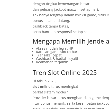
dengan tingkat kemenangan besar
dan peluang jackpot maxwin setiap hari.
Tak hanya lengkap dalam koleksi game, situs 
bonus selamat datang,
cashback tanpa batas,
serta bantuan responsif setiap saat.
Mengapa Memilih Jendela
Akses mudah lewat HP
Ratusan game slot terbaru
Transaksi cepat
Cashback & hadiah loyalti
Keamanan terjamin
Tren Slot Online 2025
Di tahun 2025,
slot online
terus meningkat
berkat sistem modern.
Provider besar terus menghadirkan game den
fitur bonus menarik, serta kesempatan jackpo
Melalui JendelaToto, pemain bisa menikmati