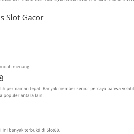
s Slot Gacor
h mudah menang.
88
ih permainan tepat. Banyak member senior percaya bahwa volatil
a populer antara lain:
 ini banyak terbukti di Slot88.