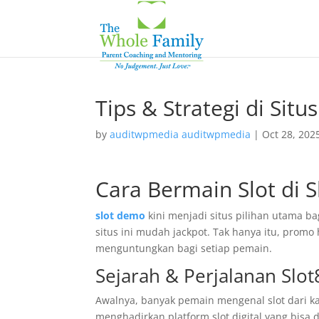
Tips & Strategi di Situ
by
auditwpmedia auditwpmedia
|
Oct 28, 202
Cara Bermain Slot di S
slot demo
kini menjadi situs pilihan utama ba
situs ini mudah jackpot. Tak hanya itu, prom
menguntungkan bagi setiap pemain.
Sejarah & Perjalanan Slot
Awalnya, banyak pemain mengenal slot dari 
menghadirkan platform slot digital yang bisa 