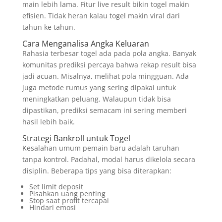
main lebih lama. Fitur live result bikin togel makin
efisien. Tidak heran kalau togel makin viral dari
tahun ke tahun.
Cara Menganalisa Angka Keluaran
Rahasia terbesar togel ada pada pola angka. Banyak
komunitas prediksi percaya bahwa rekap result bisa
jadi acuan. Misalnya, melihat pola mingguan. Ada
juga metode rumus yang sering dipakai untuk
meningkatkan peluang. Walaupun tidak bisa
dipastikan, prediksi semacam ini sering memberi
hasil lebih baik.
Strategi Bankroll untuk Togel
Kesalahan umum pemain baru adalah taruhan
tanpa kontrol. Padahal, modal harus dikelola secara
disiplin. Beberapa tips yang bisa diterapkan:
Set limit deposit
Pisahkan uang penting
Stop saat profit tercapai
Hindari emosi