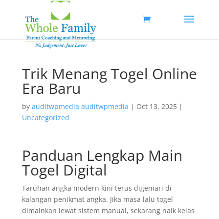
Trik Menang Togel Online
Era Baru
by
auditwpmedia auditwpmedia
|
Oct 13, 2025
|
Uncategorized
Panduan Lengkap Main
Togel Digital
Taruhan angka modern kini terus digemari di
kalangan penikmat angka. Jika masa lalu togel
dimainkan lewat sistem manual, sekarang naik kelas