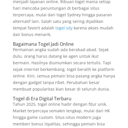
menjadi layanan online. Ribuan togel mania setiap
hari mencoba peruntungan di berbagai situs
terpercaya, mulai dari togel Sydney hingga pasaran
alternatif lain. Salah satu yang sering dijadikan
tempat favorit adalah
togel sdy
karena akses mudah
dan bonus menarik.
Bagaimana Togel Jadi Online
Permainan angka sudah ada berabad-abad. Sejak
dulu, orang harus datang ke agen untuk ikut
bermain. Hasilnya diumumkan secara tertulis. Tapi
sejak internet berkembang, togel beralih ke platform
online. Kini, semua pemain bisa pasang angka hanya
dengan gadget tanpa ribet. Perubahan besar
membuat popularitas kian besar di seluruh dunia.
Togel di Era Digital Terbaru
Tahun 2025, togel online hadir dengan fitur unik.
Market terpercaya semakin lengkap, mulai dari HK
hingga game custom. Situs-situs modern juga
memberi bonus loyalitas, sehingga pemain bisa