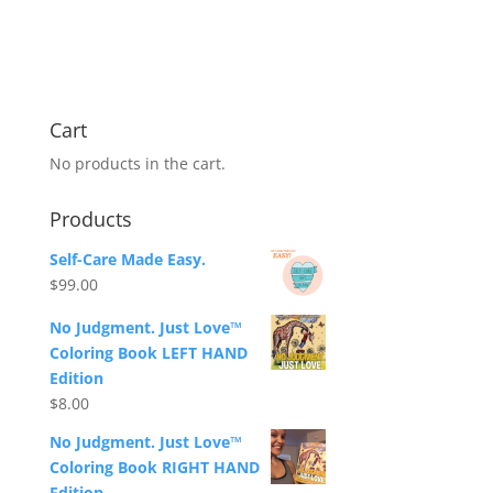
Cart
No products in the cart.
Products
Self-Care Made Easy.
$
99.00
No Judgment. Just Love™
Coloring Book LEFT HAND
Edition
$
8.00
No Judgment. Just Love™
Coloring Book RIGHT HAND
Edition