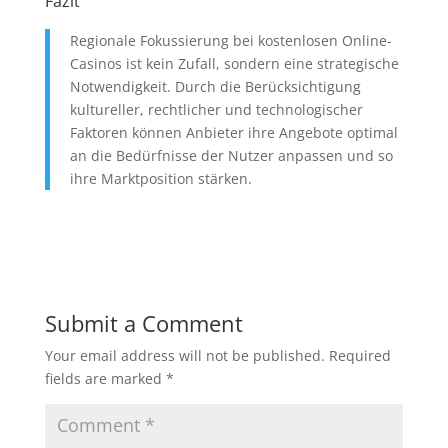
Fazit
Regionale Fokussierung bei kostenlosen Online-
Casinos ist kein Zufall, sondern eine strategische
Notwendigkeit. Durch die Berücksichtigung
kultureller, rechtlicher und technologischer
Faktoren können Anbieter ihre Angebote optimal
an die Bedürfnisse der Nutzer anpassen und so
ihre Marktposition stärken.
Submit a Comment
Your email address will not be published.
Required
fields are marked
*