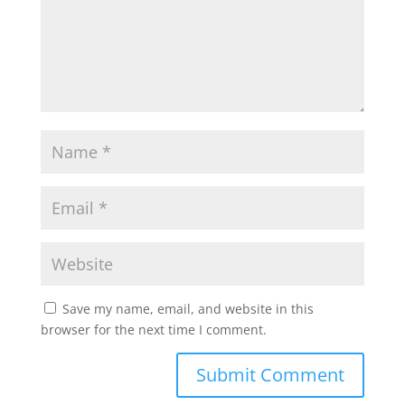
Save my name, email, and website in this
browser for the next time I comment.