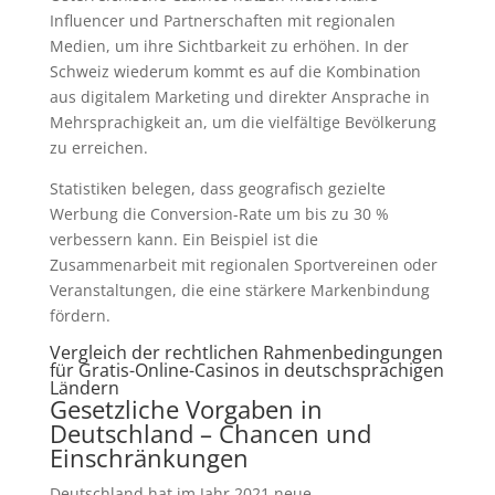
Influencer und Partnerschaften mit regionalen
Medien, um ihre Sichtbarkeit zu erhöhen. In der
Schweiz wiederum kommt es auf die Kombination
aus digitalem Marketing und direkter Ansprache in
Mehrsprachigkeit an, um die vielfältige Bevölkerung
zu erreichen.
Statistiken belegen, dass geografisch gezielte
Werbung die Conversion-Rate um bis zu 30 %
verbessern kann. Ein Beispiel ist die
Zusammenarbeit mit regionalen Sportvereinen oder
Veranstaltungen, die eine stärkere Markenbindung
fördern.
Vergleich der rechtlichen Rahmenbedingungen
für Gratis-Online-Casinos in deutschsprachigen
Ländern
Gesetzliche Vorgaben in
Deutschland – Chancen und
Einschränkungen
Deutschland hat im Jahr 2021 neue