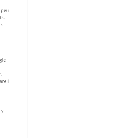
c peu
ts.
rs
ogle
.
areil
 y