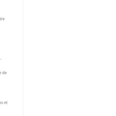
tre
.
e de
ps et