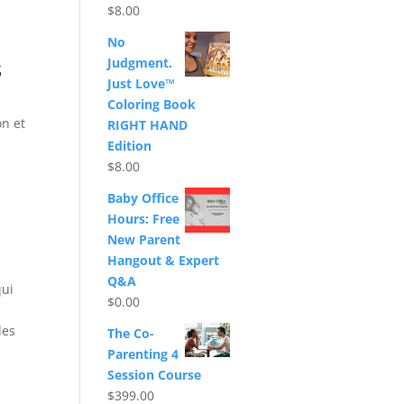
$
8.00
No
s
Judgment.
Just Love™
Coloring Book
on et
RIGHT HAND
Edition
$
8.00
Baby Office
Hours: Free
New Parent
Hangout & Expert
n
Q&A
qui
$
0.00
des
The Co-
Parenting 4
Session Course
$
399.00