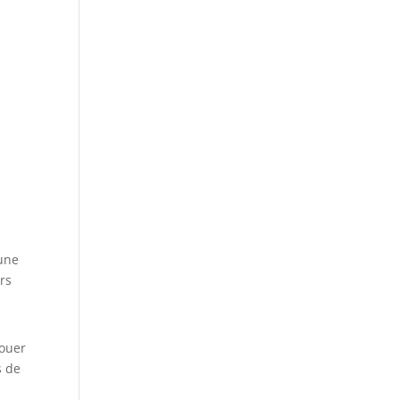
 une
urs
jouer
s de