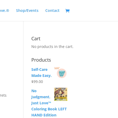
ove.®
Shop/Events
Contact
Cart
No products in the cart.
Products
Self-Care
Made Easy.
$
99.00
No
rets
Judgment.
Just Love™
Coloring Book LEFT
HAND Edition